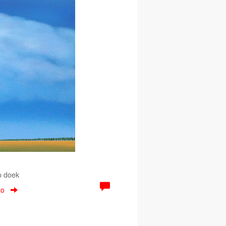
p doek
to