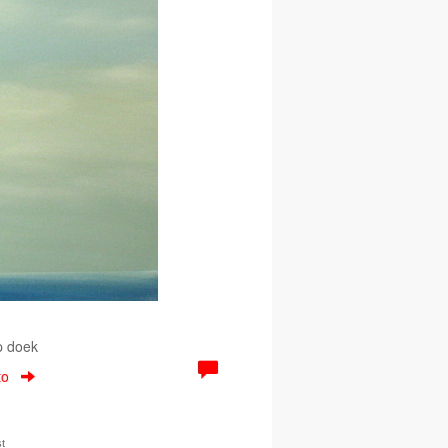
p doek
to
t