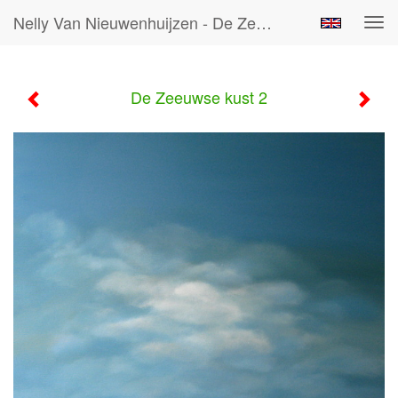
Nelly Van Nieuwenhuijzen - De Zeeuwse Kust 2
Tog
navi
De Zeeuwse kust 2