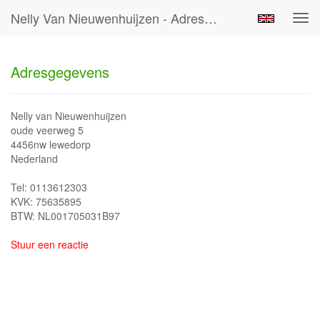
Nelly Van Nieuwenhuijzen - Adresgegevens
Tog
navi
Adresgegevens
Nelly van Nieuwenhuijzen
oude veerweg 5
4456nw lewedorp
Nederland
Tel: 0113612303
KVK: 75635895
BTW: NL001705031B97
Stuur een reactie