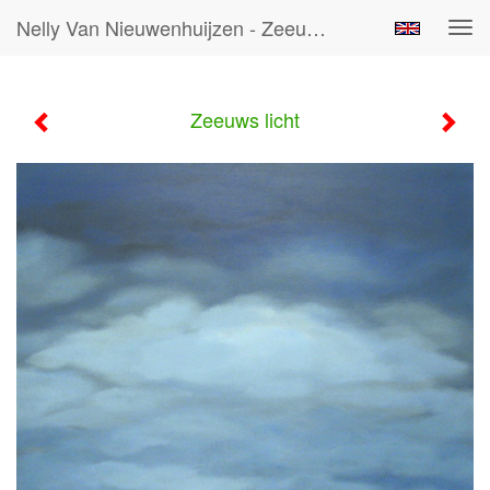
Nelly Van Nieuwenhuijzen - Zeeuws Licht
Tog
navi
Zeeuws licht