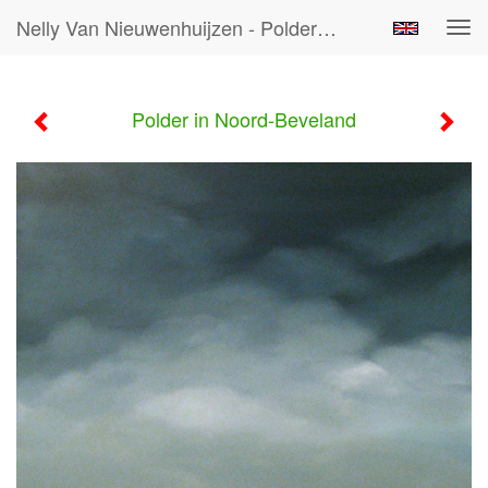
Nelly Van Nieuwenhuijzen - Polder In Noord-Beveland
Tog
navi
Polder in Noord-Beveland