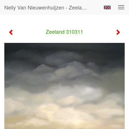
Nelly Van Nieuwenhuijzen - Zeeland 310311
Tog
navi
Zeeland 310311