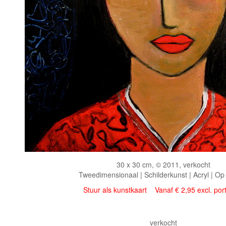
30 x 30 cm, © 2011, verkocht
Tweedimensionaal | Schilderkunst | Acryl | Op
Stuur als kunstkaart
Vanaf € 2,95 excl. por
verkocht