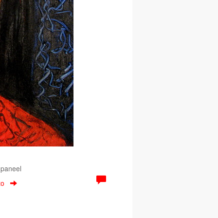
 paneel
to