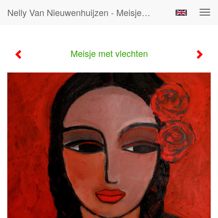
Nelly Van Nieuwenhuijzen - Meisje Met Vlechten
Tog
navi
Meisje met vlechten