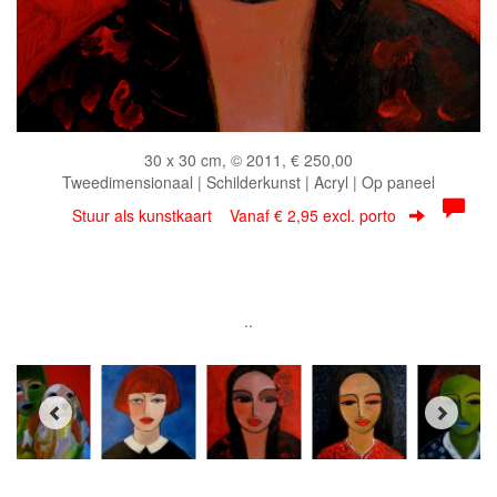
30 x 30 cm, © 2011, € 250,00
Tweedimensionaal | Schilderkunst | Acryl | Op paneel
Stuur als kunstkaart
Vanaf € 2,95 excl. porto
..