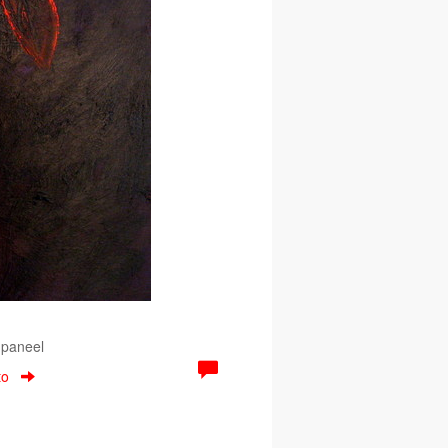
 paneel
to