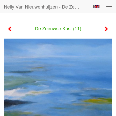
Nelly Van Nieuwenhuijzen - De Zeeuwse Kust (11)
Tog
navi
De Zeeuwse Kust (11)