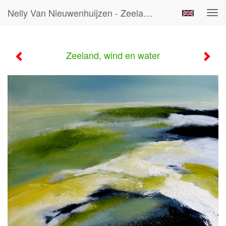
Nelly Van Nieuwenhuijzen - Zeeland, Wind En Water
Tog
navi
Zeeland, wind en water