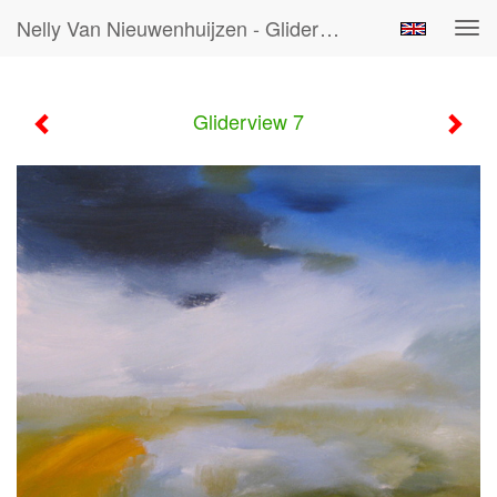
Nelly Van Nieuwenhuijzen - Gliderview 7
Tog
navi
Gliderview 7