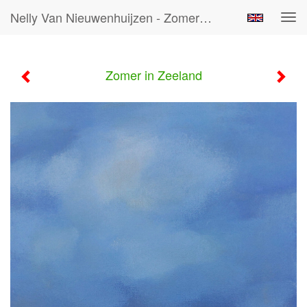
Nelly Van Nieuwenhuijzen - Zomer In Zeeland
Tog
navi
Zomer in Zeeland