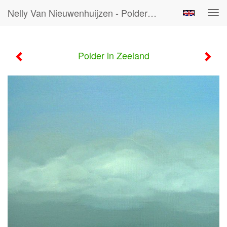
Nelly Van Nieuwenhuijzen - Polder In Zeeland
Tog
navi
Polder in Zeeland