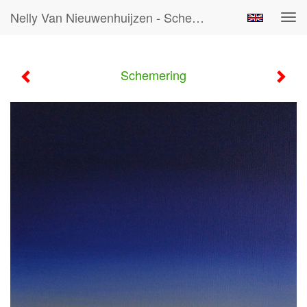
Nelly Van Nieuwenhuijzen - Schemering
Tog
navi
Schemering