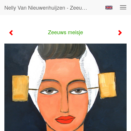
Nelly Van Nieuwenhuijzen - Zeeuws Meisje
Tog
navi
Zeeuws meisje