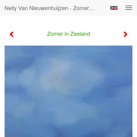
Nelly Van Nieuwenhuijzen - Zomer In Zeeland
Tog
navi
Zomer in Zeeland