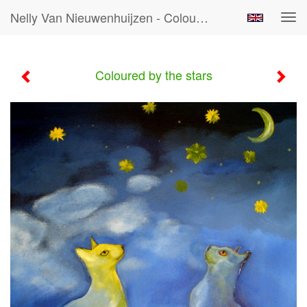
Nelly Van Nieuwenhuijzen - Coloured By The Stars
Tog
navi
Coloured by the stars