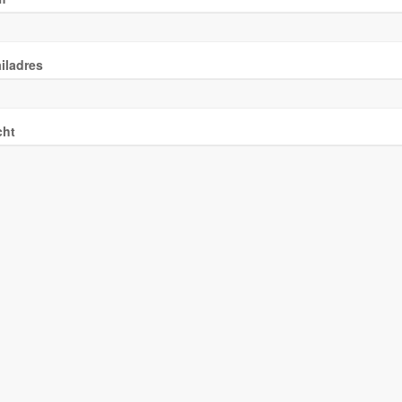
iladres
cht