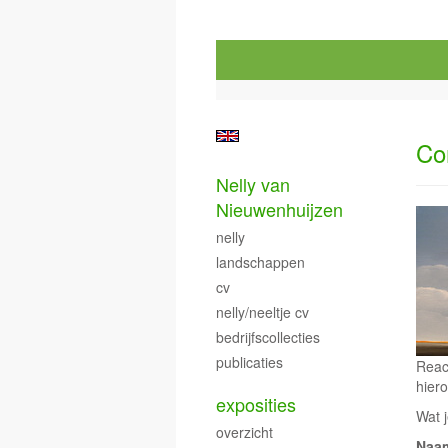
Co
Nelly van
Nieuwenhuijzen
nelly
landschappen
cv
nelly/neeltje cv
bedrijfscollecties
publicaties
Reac
hiero
exposities
Wat j
overzicht
Naa