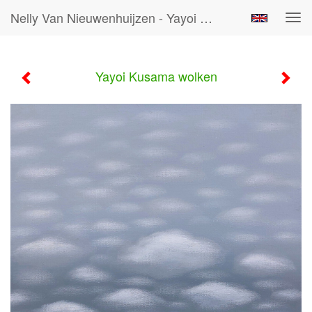
Nelly Van Nieuwenhuijzen - Yayoi Kusama Wolken
Tog
navi
Yayoi Kusama wolken